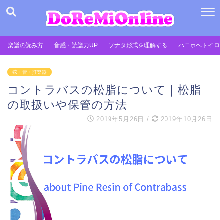
When autocomplete results are available use up and dow
楽譜の読み方
音感・読譜力UP
ソナタ形式を理解する
ハニホヘトイロ
弦・管・打楽器
コントラバスの松脂について｜松脂
の取扱いや保管の方法
2019年5月26日
/
2019年10月26日