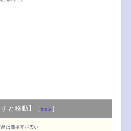
ポンサーリンク
押すと移動】
[
]
非表示
新品は価格帯が広い