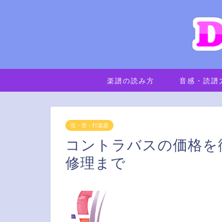
楽譜の読み方
音感・読譜
弦・管・打楽器
コントラバスの価格を
修理まで